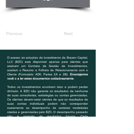
Previous
Next
O acesso às soluções de investimento da Brazen Capital,
LLC (BZC) está disponível apenas para clientes que
assinam um Contrato de Gestão de Investimentos,
aceitam o Resumo e Folheto de Relacionamento com o
Cliente (Formulário ADV, Partes 2A e 2B).
Encorajamos
você o a ler estes documentos cuidadosamente
.
Todos os investimentos envolvem risco e podem perder
dinheiro. A BZC não garante os resultados de nenhuma
de suas consultorias, estratégias ou contas gerenciadas.
Os clientes devem estar cientes de que os resultados de
suas contas individuais podem não corresponder
exatamente ao desempenho de carteiras modeladas
criadas e gerenciadas pelo BZC. O desempenho passado
não é garantia de resultados futuros. Cada
relacionamento com o cliente está sujeito a um mínimo de
conta, que varia de acordo com as estratégias incluídas
na carteira e fica a critério do BZC. O BZC reserva-se o
direito de revisar ou modificar portfólios e estratégias se