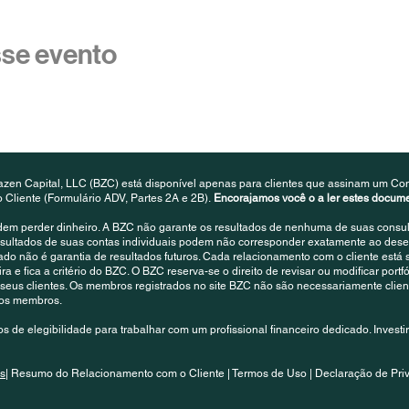
sse evento
azen Capital, LLC (BZC) está disponível apenas para clientes que assinam um Con
liente (Formulário ADV, Partes 2A e 2B).
Encorajamos você o a ler estes docu
dem perder dinheiro. A BZC não garante os resultados de nenhuma de suas consulto
resultados de suas contas individuais podem não corresponder exatamente ao des
 não é garantia de resultados futuros. Cada relacionamento com o cliente está s
a e fica a critério do BZC. O BZC reserva-se o direito de revisar ou modificar portfó
seus clientes. Os membros registrados no site BZC não são necessariamente clien
 dos membros.
os de elegibilidade para trabalhar com um profissional financeiro dedicado. Investir
is
| Resumo do Relacionamento com o Cliente | Termos de Uso | Declaração de Pri