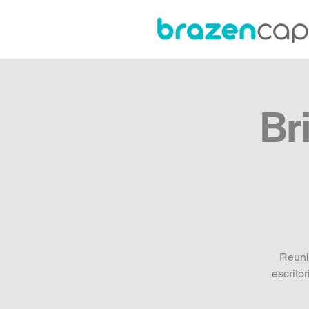
Br
Reuniõ
escritó