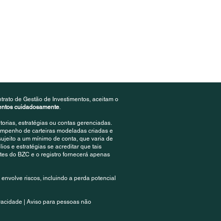
trato de Gestão de Investimentos, aceitam o
mentos cuidadosamente
.
rias, estratégias ou contas gerenciadas.
empenho de carteiras modeladas criadas e
ujeito a um mínimo de conta, que varia de
lios e estratégias se acreditar que tais
tes do BZC e o registro fornecerá apenas
 envolve riscos, incluindo a perda potencial
vacidade | Aviso para pessoas não