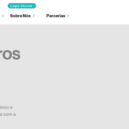
Login Cliente
Sobre Nós
Parcerias
ros
mônio e
ca com a