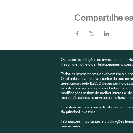
Compartilhe e
O acesso às soluções de investimento da Br
Resumo e Folheto de Relacionamento com o C
Todos os investimentos envolvem risco e po
Os clientes devem estar cientes de que os 
gerenciadas pelo BZC. O desempenho passado
acordo com as estratégias incluídas na carteir
modificações seriam do melhor interesse de 
acesso às páginas e privilégios exclusivos
* Existem níveis mínimos de ativos e requisit
do principal investido.
Informações importantes e divulgações lega
americanas