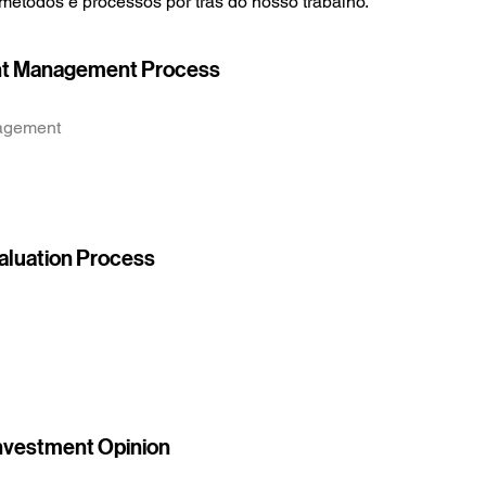
étodos e processos por trás do nosso trabalho.
ent Management Process
agement
Valuation Process
Investment Opinion