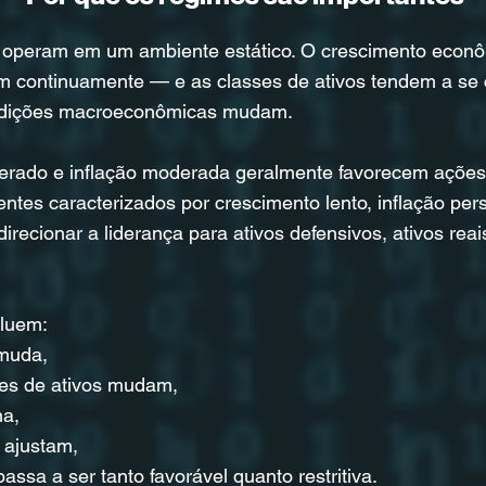
operam em um ambiente estático. O crescimento econômic
em continuamente — e as classes de ativos tendem a se
ondições macroeconômicas mudam.
lerado e inflação moderada geralmente favorecem ações
entes caracterizados por crescimento lento, inflação per
direcionar a liderança para ativos defensivos, ativos rea
oluem:
 muda,
ses de ativos mudam,
na,
 ajustam,
 passa a ser tanto favorável quanto restritiva.