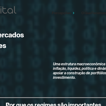
Percepções
O Que Fazemos
ercados
es
Uma estrutura macroeconômica 
inflação, liquidez, política e d
apoiar a construção de portfólios
investimento.
Por que os regimes são importantes