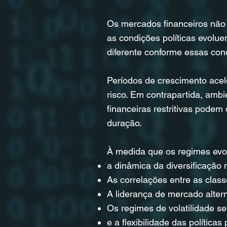
Os mercados financeiros não 
as condições políticas evolu
diferente conforme essas c
Períodos de crescimento ace
risco. Em contrapartida, ambi
financeiras restritivas podem 
duração.
À medida que os regimes ev
a dinâmica da diversificação
As correlações entre as clas
A liderança de mercado alter
Os regimes de volatilidade se
e a flexibilidade das políticas