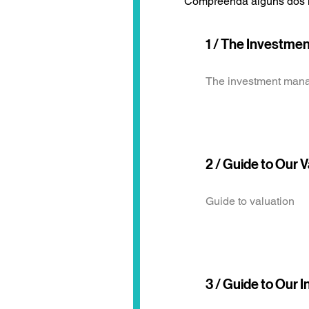
Compreenda alguns dos m
1 / The Investm
The investment man
2 / Guide to Our 
Guide to valuation
3 / Guide to Our 