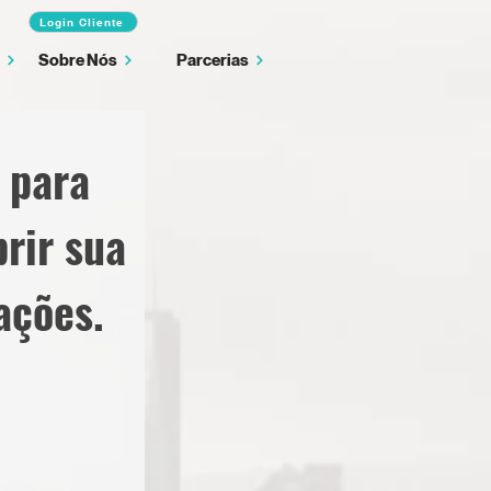
Login Cliente
Sobre Nós
Parcerias
 para
rir sua
ações.