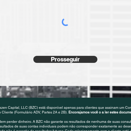
Prosseguir
azen Capital, LLC (BZC) está disponível apenas para clientes que assinam um Con
liente (Formulário ADV, Partes 2A e 2B).
Encorajamos você o a ler estes docu
dem perder dinheiro. A BZC não garante os resultados de nenhuma de suas consulto
resultados de suas contas individuais podem não corresponder exatamente ao des