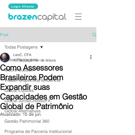
Login Cliente
Post
Todas Postagens
LeoC, CFA
Todas Postagens
13 de jun.
5 min de leitura
Como Assessores
Macro Outlook
Brasileiros Podem
Visão/Perspectiva/Tendência
Expandir suas
Global Equities
Capacidades em Gestão
Global Juros/Credito/FX
Global de Patrimônio
Global Alternatives
Atualizado:
15 de jun.
Gestão Patrimonial 360
Programa de Parceria Institucional