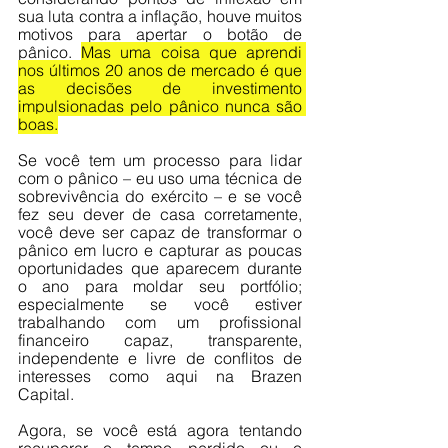
sua luta contra a inflação, houve muitos 
motivos para apertar o botão de 
pânico. 
Mas uma coisa que aprendi 
nos últimos 20 anos de mercado é que 
as decisões de investimento 
impulsionadas pelo pânico nunca são 
boas.
Se você tem um processo para lidar 
com o pânico – eu uso uma técnica de 
sobrevivência do exército – e se você 
fez seu dever de casa corretamente, 
você deve ser capaz de transformar o 
pânico em lucro e capturar as poucas 
oportunidades que aparecem durante 
o ano para moldar seu portfólio; 
especialmente se você estiver 
trabalhando com um profissional 
financeiro capaz, transparente, 
independente e livre de conflitos de 
interesses como aqui na Brazen 
Capital.
Agora, se você está agora tentando 
recuperar o tempo perdido ou o 