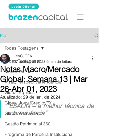
Login Cliente
Post
Todas Postagens
LeoC, CFA
Todas Postagens
27 de mar. de 2023
9 min de leitura
Notas Macro/Mercado
Macro Outlook
Global: Semana 13 | Mar
Visão/Perspectiva/Tendência
26-Abr 01, 2023
Global Equities
Atualizado:
29 de jan. de 2024
Global Juros/Credito/FX
“ESAON – a melhor técnica de 
sobrevivência”
Global Alternatives
Gestão Patrimonial 360
Programa de Parceria Institucional