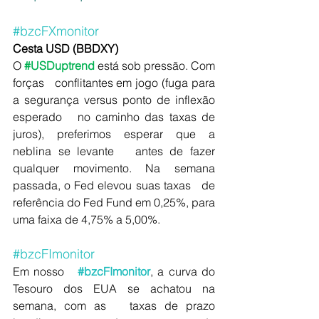
#bzcFXmonitor
me
Cesta USD (BBDXY)
O 
#USDuptrend
 está sob pressão. Com 
forças   conflitantes em jogo (fuga para 
a segurança versus ponto de inflexão 
esperado   no caminho das taxas de 
juros), preferimos esperar que a 
neblina se levante   antes de fazer 
qualquer movimento. Na semana 
passada, o Fed elevou suas taxas   de 
referência do Fed Fund em 0,25%, para 
uma faixa de 4,75% a 5,00%.
#bzcFImonitor
Em nosso   
#bzcFImonitor
, a curva do 
Tesouro dos EUA se achatou na 
semana, com as   taxas de prazo 